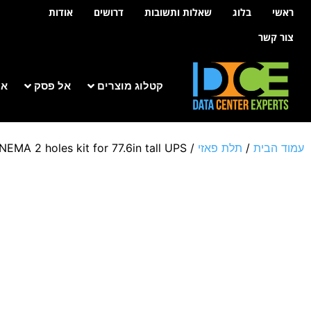
לתוכן
ראשי
בלוג
שאלות ותשובות
דרושים
אודות
צור קשר
קטלוג מוצרים
אל פסק
אר
עמוד הבית
/
תלת פאזי
/
EMA 2 holes kit for 77.6in tall UPS