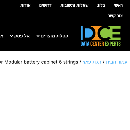
לתוכן
ראשי
בלוג
שאלות ותשובות
דרושים
אודות
צור קשר
קטלוג מוצרים
אל פסק
אר
עמוד הבית
/
תלת פאזי
/
r Modular battery cabinet 6 strings