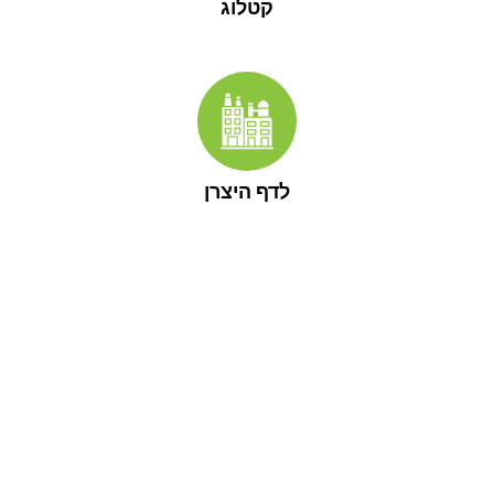
קטלוג
לדף היצרן