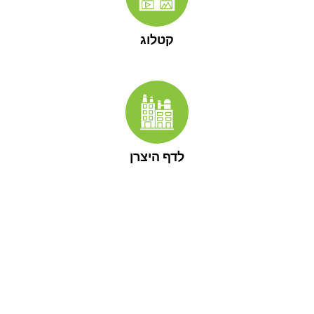
קטלוג
לדף היצרן