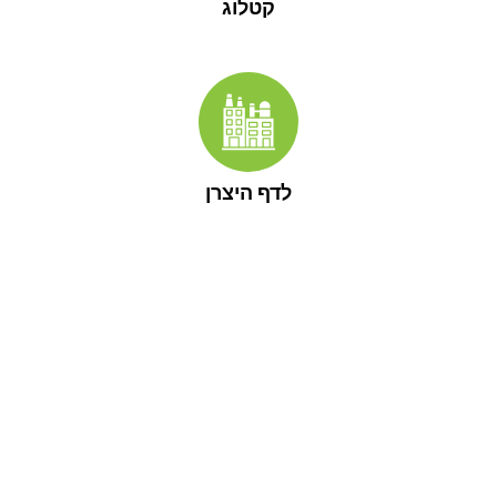
קטלוג
לדף היצרן