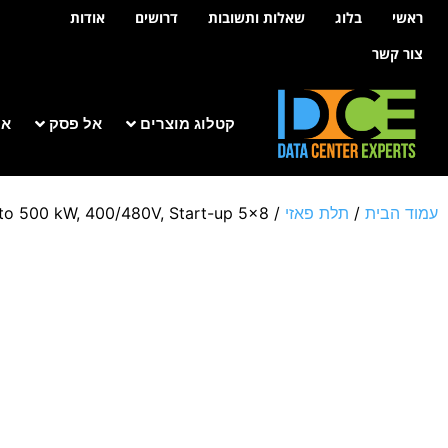
לתוכן
ראשי
בלוג
שאלות ותשובות
דרושים
אודות
צור קשר
קטלוג מוצרים
אל פסק
אר
עמוד הבית
/
תלת פאזי
/
to 500 kW, 400/480V, Start-up 5×8