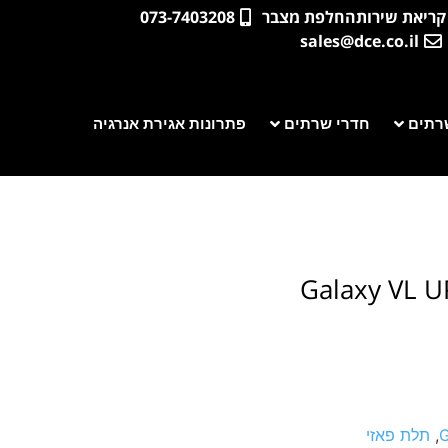
קריאת שירות
החלפת מצבר
073-7403208
sales@dce.co.il
רתים
חדרי שרתים
פתרונות אגירת אנרגיה
Galaxy VL U
G
,
תלת פאזי