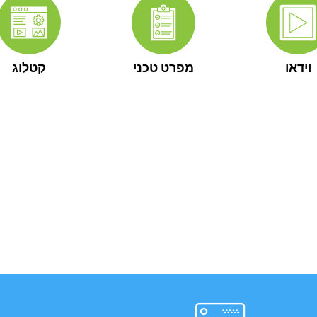
וידאו
מפרט טכני
קטלוג