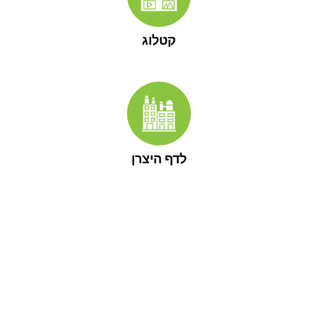
קטלוג
לדף היצרן