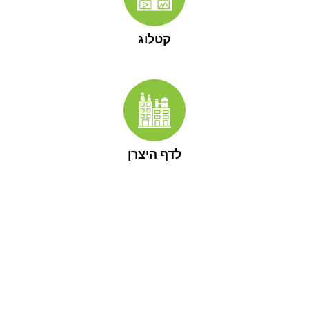
קטלוג
לדף היצרן