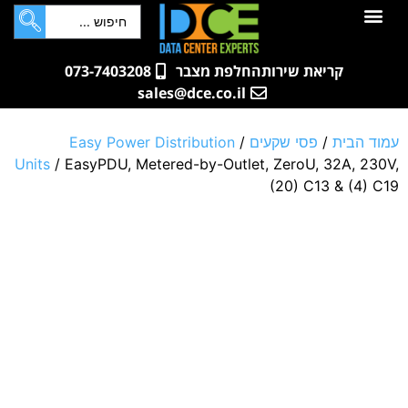
לתוכן
חדרי שרתים
קטלוג מוצרים
ארונות תקשורת ושרתים
שאלות ותשובות
קריאת שירות
החלפת מצבר
073-7403208
sales@dce.co.il
עמוד הבית
/
פסי שקעים
/
Easy Power Distribution
Units
/ EasyPDU, Metered-by-Outlet, ZeroU, 32A, 230V,
(20) C13 & (4) C19