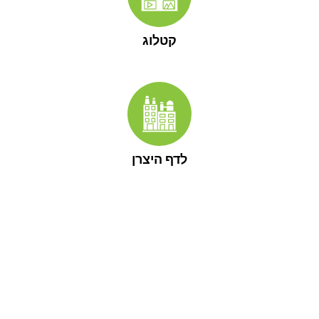
קטלוג
לדף היצרן