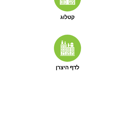
קטלוג
לדף היצרן