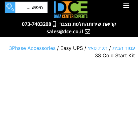
לתוכן
חדרי שרתים
קטלוג מוצרים
ארונות תקשורת ושרתים
שאלות ותשובות
קריאת שירות
החלפת מצבר
073-7403208
sales@dce.co.il
עמוד הבית
/
תלת פאזי
/
/ Easy UPS
3Phase Accessories
3S Cold Start Kit