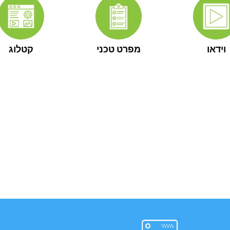
וידאו
מפרט טכני
קטלוג