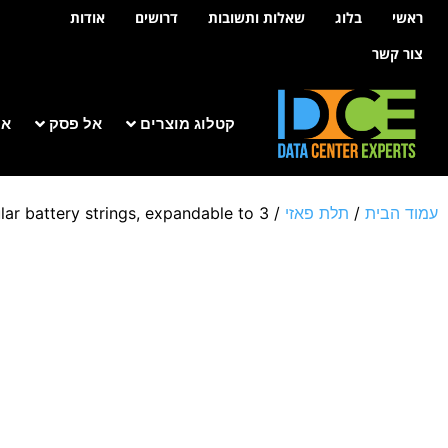
לתוכן
ראשי
בלוג
שאלות ותשובות
דרושים
אודות
צור קשר
קטלוג מוצרים
אל פסק
אר
עמוד הבית
/
תלת פאזי
/
r battery strings, expandable to 3