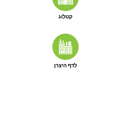
קטלוג
לדף היצרן