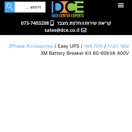
לתוכן
חדרי שרתים
קטלוג מוצרים
ארונות תקשורת ושרתים
שאלות ותשובות
קריאת שירות
החלפת מצבר
073-7403208
sales@dce.co.il
עמוד הבית
/
תלת פאזי
/
/ Easy UPS
3Phase Accessories
3M Battery Breaker Kit 60-80kVA 400V