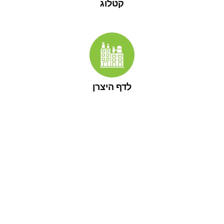
קטלוג
לדף היצרן