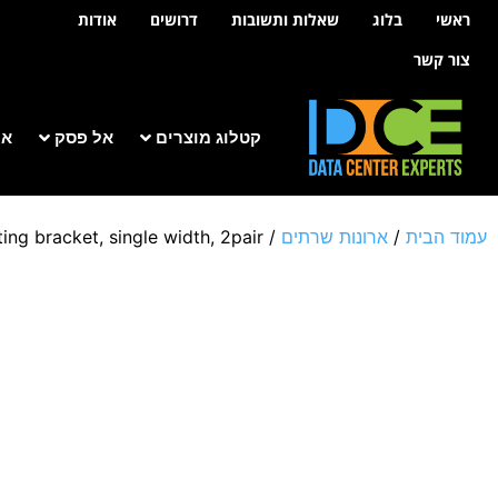
לתוכן
ראשי
בלוג
שאלות ותשובות
דרושים
אודות
צור קשר
קטלוג מוצרים
אל פסק
אר
עמוד הבית
/
ארונות שרתים
/
g bracket, single width, 2pair