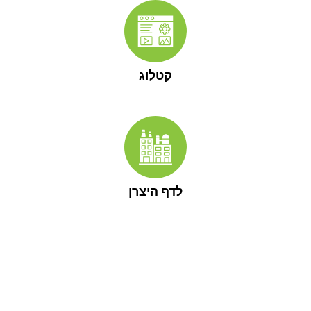
קטלוג
לדף היצרן