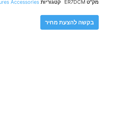
מק"ט
ER7DCM
קטגוריות
ures Accessories
בקשה להצעת מחיר