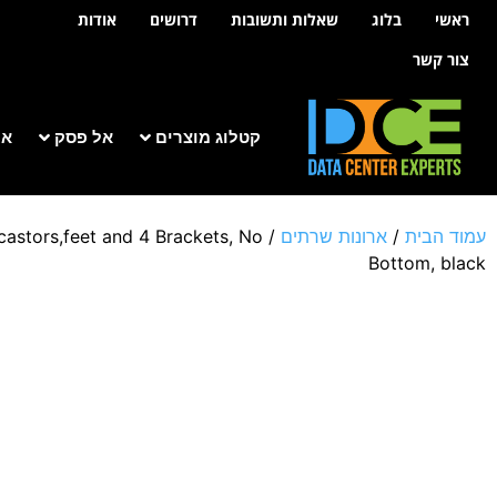
לתוכן
ראשי
בלוג
שאלות ותשובות
דרושים
אודות
צור קשר
קטלוג מוצרים
אל פסק
אר
עמוד הבית
/
ארונות שרתים
/
stors,feet and 4 Brackets, No
Bottom, black