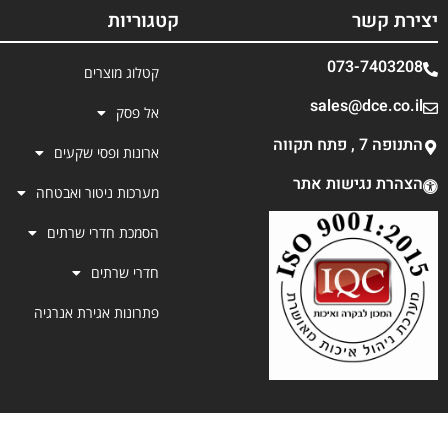
יצירת קשר
קטגוריות
073-7403208
קטלוג מוצרים
sales@dce.co.il
אל פסק
התנופה 7 , פתח תקווה
ארונות ופסי שקעים
הצהרת נגישות אתר
מערכות ניטור ואבטחה
הסמכת חדרי שרתים
חדרי שרתים
פתרונות אגירת אנרגיה