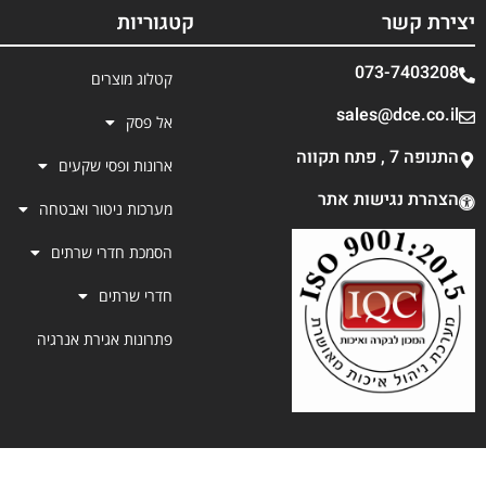
יצירת קשר
קטגוריות
073-7403208
קטלוג מוצרים
sales@dce.co.il
אל פסק
התנופה 7 , פתח תקווה
ארונות ופסי שקעים
הצהרת נגישות אתר
מערכות ניטור ואבטחה
הסמכת חדרי שרתים
חדרי שרתים
פתרונות אגירת אנרגיה