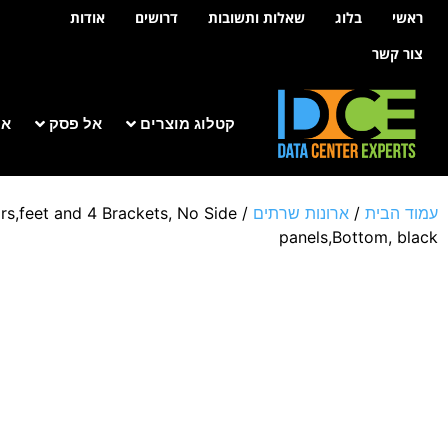
לתוכן
ראשי
בלוג
שאלות ותשובות
דרושים
אודות
צור קשר
קטלוג מוצרים
אל פסק
אר
עמוד הבית
/
ארונות שרתים
/
,feet and 4 Brackets, No Side
panels,Bottom, black