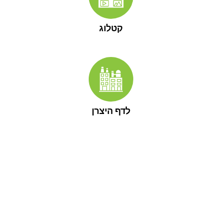
קטלוג
לדף היצרן