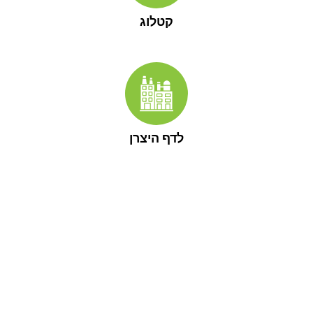
קטלוג
לדף היצרן