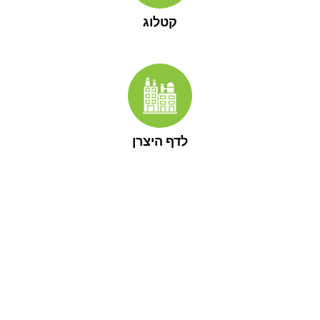
קטלוג
לדף היצרן