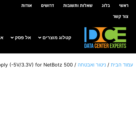
לתוכן
ראשי
בלוג
שאלות ותשובות
דרושים
אודות
צור קשר
קטלוג מוצרים
אל פסק
אר
עמוד הבית
/
ניטור ואבטחה
/ Dual Power Supply (-5V/3.3V) for NetBotz 500