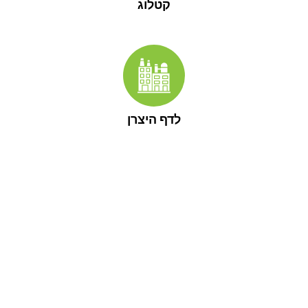
קטלוג
לדף היצרן