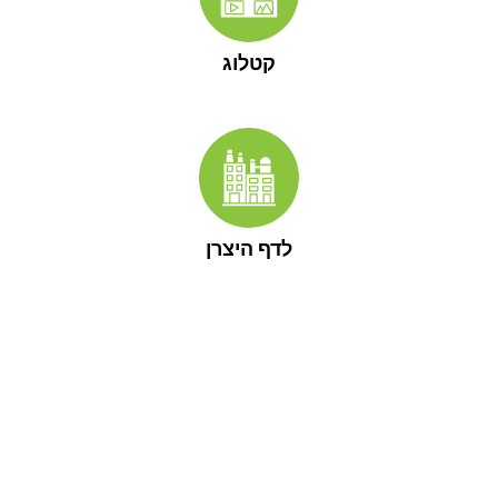
קטלוג
לדף היצרן