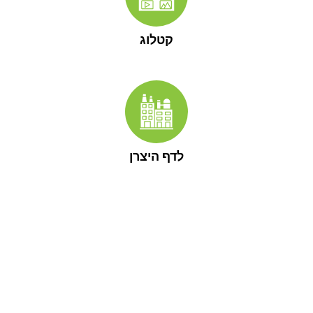
קטלוג
לדף היצרן