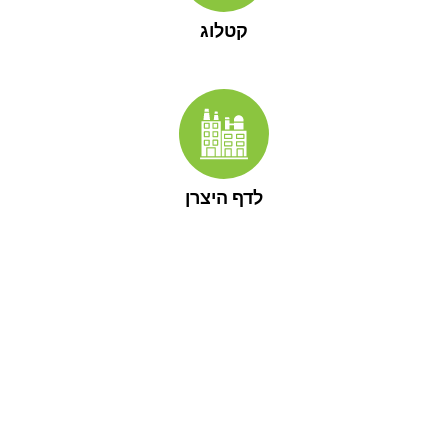
קטלוג
לדף היצרן