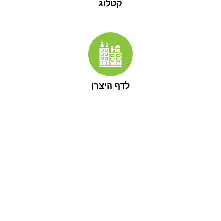
קטלוג
לדף היצרן