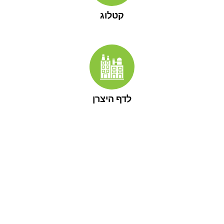
קטלוג
לדף היצרן