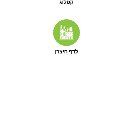
קטלוג
לדף היצרן