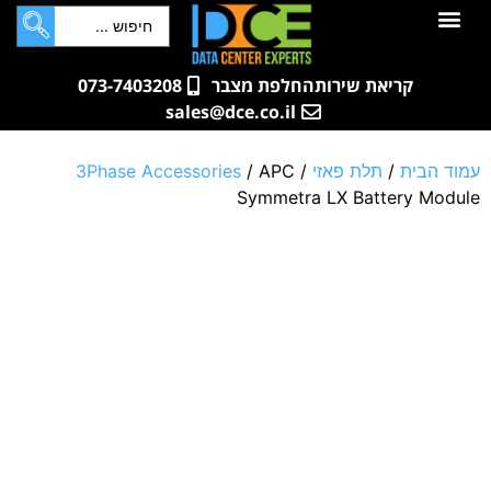
לתוכן
חדרי שרתים
קטלוג מוצרים
ארונות תקשורת ושרתים
שאלות ותשובות
קריאת שירות
החלפת מצבר
073-7403208
sales@dce.co.il
עמוד הבית
/
תלת פאזי
/
/ APC
3Phase Accessories
Symmetra LX Battery Module