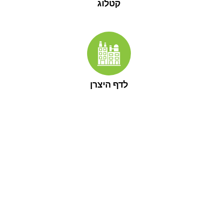
קטלוג
לדף היצרן