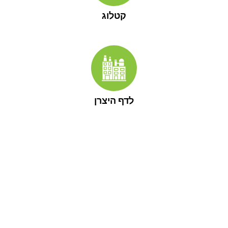
קטלוג
לדף היצרן