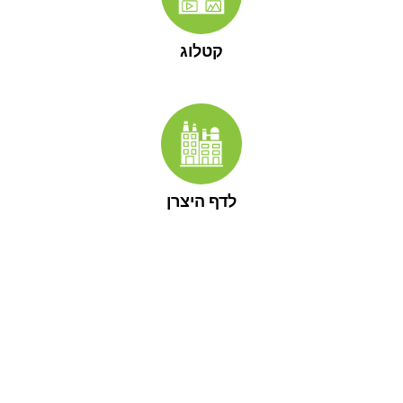
קטלוג
לדף היצרן