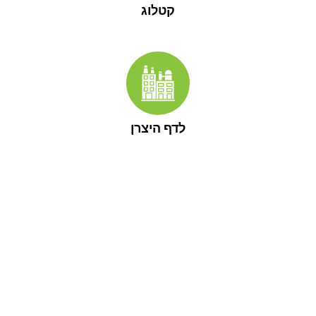
קטלוג
לדף היצרן