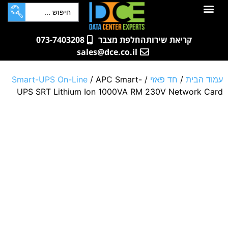
לתוכן
חדרי שרתים
קטלוג מוצרים
ארונות תקשורת ושרתים
שאלות ותשובות
קריאת שירות
החלפת מצבר
073-7403208
sales@dce.co.il
עמוד הבית
/
חד פאזי
/
/ APC Smart-
Smart-UPS On-Line
UPS SRT Lithium Ion 1000VA RM 230V Network Card