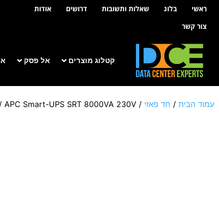
לתוכן
ראשי
בלוג
שאלות ותשובות
דרושים
אודות
צור קשר
קטלוג מוצרים
אל פסק
אר
עמוד הבית
/
חד פאזי
/
/ APC Smart-UPS SRT 8000VA 230V