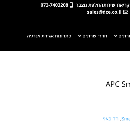
קריאת שירות
החלפת מצבר
073-7403208
sales@dce.co.il
רתים
חדרי שרתים
פתרונות אגירת אנרגיה
APC Sm
Sma
,
חד פאזי