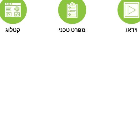
וידאו
מפרט טכני
קטלוג