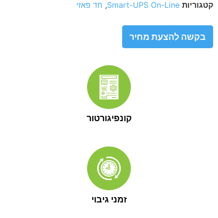
ת
Smart-UPS On-Line
,
חד פאזי
 להצעת מחיר
קונפיגורטור
זמני גיבוי