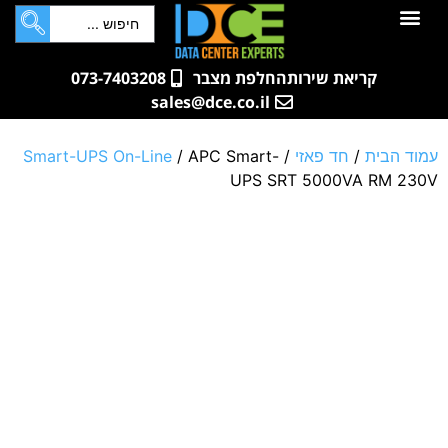
לתוכן
ם
ם
רתים
בות
קריאת שירות
החלפת מצבר
073-7403208
sales@dce.co.il
ית
/
חד פאזי
/
/ APC Smart-
Smart-UPS On-Line
UPS SRT 5000VA R