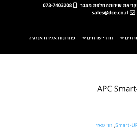
קריאת שירות
החלפת מצבר
073-7403208
sales@dce.co.il
רתים
חדרי שרתים
פתרונות אגירת אנרגיה
APC Smart
Smart-UP
,
חד פאזי