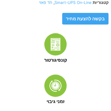
ת
Smart-UPS On-Line
,
חד פאזי
 להצעת מחיר
קונפיגורטור
זמני גיבוי