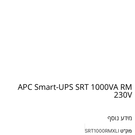
APC Smart-UPS SRT 1000V
סף
SRT1000RMX