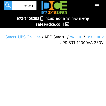
לתוכן
חדרי שרתים
קטלוג מוצרים
ארונות תקשורת ושרתים
שאלות ותשובות
קריאת שירות
החלפת מצבר
073-7403208
sales@dce.co.il
עמוד הבית
/
חד פאזי
/
/ APC Smart-
Smart-UPS On-Line
UPS SRT 10000VA 230V