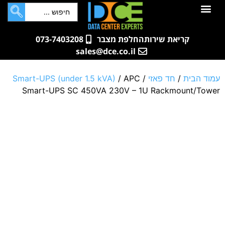
לתוכן
חדרי שרתים
קטלוג מוצרים
ארונות תקשורת ושרתים
שאלות ותשובות
קריאת שירות
החלפת מצבר
073-7403208
sales@dce.co.il
עמוד הבית
/
חד פאזי
/
/ APC
Smart-UPS (under 1.5 kVA)
Smart-UPS SC 450VA 230V – 1U Rackmount/Tower