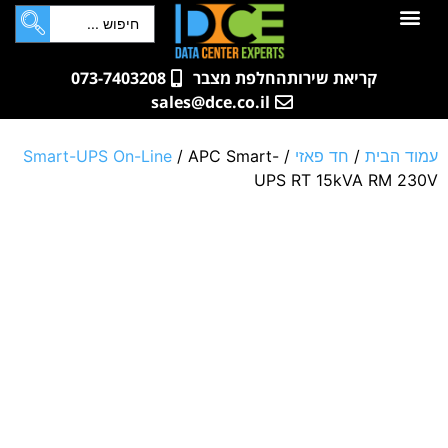
לתוכן
חדרי שרתים
קטלוג מוצרים
ארונות תקשורת ושרתים
שאלות ותשובות
קריאת שירות
החלפת מצבר
073-7403208
sales@dce.co.il
עמוד הבית
/
חד פאזי
/
/ APC Smart-
Smart-UPS On-Line
UPS RT 15kVA RM 230V