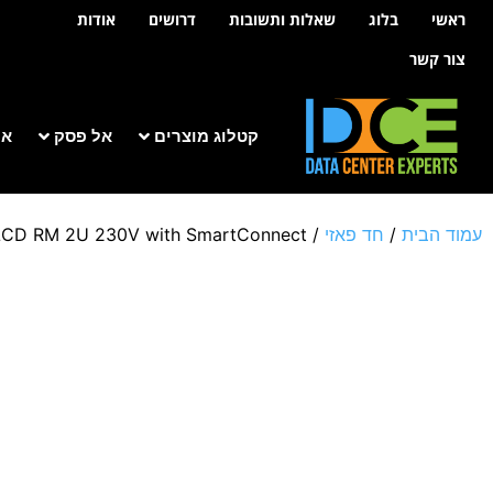
לתוכן
ראשי
בלוג
שאלות ותשובות
דרושים
אודות
צור קשר
קטלוג מוצרים
אל פסק
אר
עמוד הבית
/
חד פאזי
/
LCD RM 2U 230V with SmartConnect