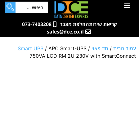
לתוכן
חדרי שרתים
קטלוג מוצרים
ארונות תקשורת ושרתים
שאלות ותשובות
קריאת שירות
החלפת מצבר
073-7403208
sales@dce.co.il
עמוד הבית
/
חד פאזי
/
/ APC Smart-UPS
Smart UPS
750VA LCD RM 2U 230V with SmartConnect