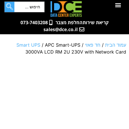
לתוכן
חדרי שרתים
קטלוג מוצרים
ארונות תקשורת ושרתים
שאלות ותשובות
קריאת שירות
החלפת מצבר
073-7403208
sales@dce.co.il
עמוד הבית
/
חד פאזי
/
/ APC Smart-UPS
Smart UPS
3000VA LCD RM 2U 230V with Network Card