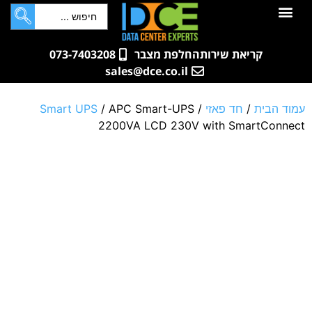
לתוכן
ם
ם
רתים
בות
קריאת שירות
החלפת מצבר
073-7403208
sales@dce.co.il
ית
/
חד פאזי
/
/ APC Smart-UPS
Smart UPS
2200VA LCD 230V with Smart