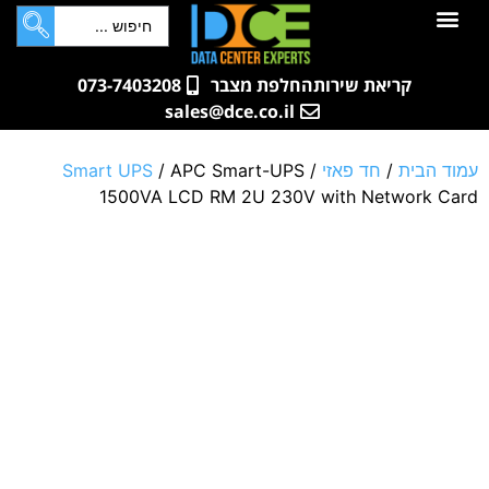
לתוכן
חדרי שרתים
קטלוג מוצרים
ארונות תקשורת ושרתים
שאלות ותשובות
קריאת שירות
החלפת מצבר
073-7403208
sales@dce.co.il
עמוד הבית
/
חד פאזי
/
/ APC Smart-UPS
Smart UPS
1500VA LCD RM 2U 230V with Network Card