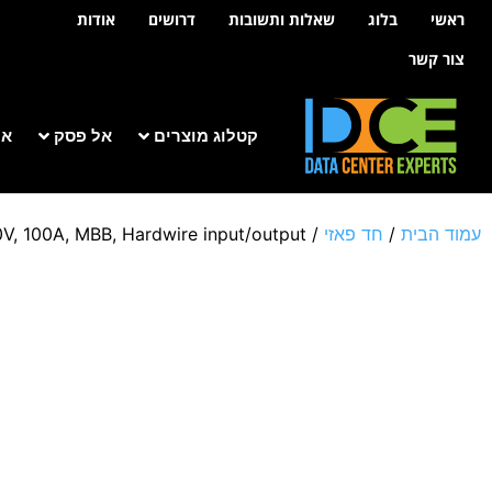
לתוכן
ראשי
בלוג
שאלות ותשובות
דרושים
אודות
צור קשר
קטלוג מוצרים
אל פסק
אר
עמוד הבית
/
חד פאזי
/
V, 100A, MBB, Hardwire input/output