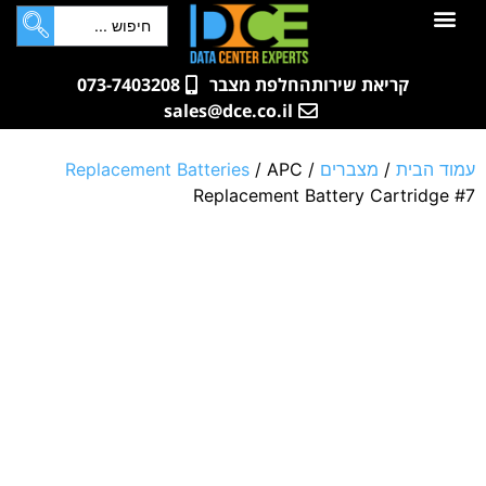
לתוכן
חדרי שרתים
קטלוג מוצרים
ארונות תקשורת ושרתים
שאלות ותשובות
קריאת שירות
החלפת מצבר
073-7403208
sales@dce.co.il
עמוד הבית
/
מצברים
/
/ APC
Replacement Batteries
Replacement Battery Cartridge #7