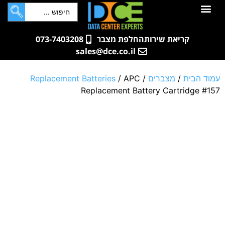
לתוכן
חדרי שרתים
קטלוג מוצרים
ארונות תקשורת ושרתים
שאלות ותשובות
קריאת שירות
החלפת מצבר
073-7403208
sales@dce.co.il
עמוד הבית
/
מצברים
/
/ APC
Replacement Batteries
Replacement Battery Cartridge #157