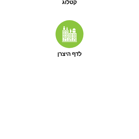
קטלוג
לדף היצרן